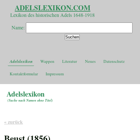
ADELSLEXIKON.COM
Lexikon des historischen Adels 1648-1918
Name:
Adelslexikon
Wappen
Literatur
Neues
Datenschutz
Kontaktformular
Impressum
Adelslexikon
(
Suche nach Namen ohne Titel
)
« zurück
Beust (1856)