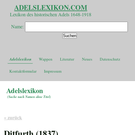
ADELSLEXIKON.COM
Lexikon des historischen Adels 1648-1918
Name:
Adelslexikon
Wappen
Literatur
Neues
Datenschutz
Kontaktformular
Impressum
Adelslexikon
(
Suche nach Namen ohne Titel
)
« zurück
Ditfurth (1837)