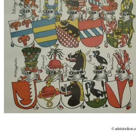
© adelslexikon.