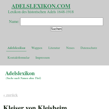
ADELSLEXIKON.COM
Lexikon des historischen Adels 1648-1918
Name:
Adelslexikon
Wappen
Literatur
Neues
Datenschutz
Kontaktformular
Impressum
Adelslexikon
(
Suche nach Namen ohne Titel
)
« zurück
Kleiser von Kleisheim