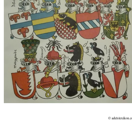
© adelslexikon.