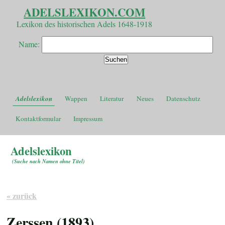
ADELSLEXIKON.COM
Lexikon des historischen Adels 1648-1918
Name:
Adelslexikon
Wappen
Literatur
Neues
Datenschutz
Kontaktformular
Impressum
Adelslexikon
(
Suche nach Namen ohne Titel
)
« zurück
Zerssen (1893)