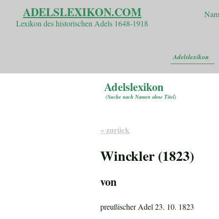
ADELSLEXIKON.COM
Nam
Lexikon des historischen Adels 1648-1918
Adelslexikon
Adelslexikon
(
Suche nach Namen ohne Titel
)
« zurück
Winckler (1823)
von
preußischer Adel 23. 10. 1823