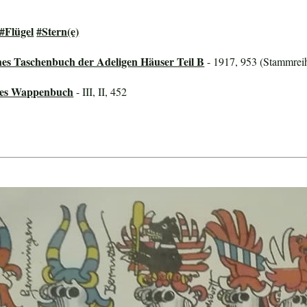
#Flügel
#Stern(e)
hes Taschenbuch der Adeligen Häuser Teil B
- 1917, 953 (Stammreih
ines Wappenbuch
- III, II, 452