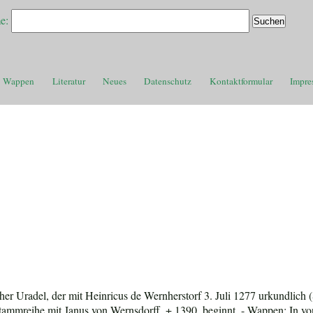
e:
Wappen
Literatur
Neues
Datenschutz
Kontaktformular
Impre
er Uradel, der mit Heinricus de Wernherstorf 3. Juli 1277 urkundlich (S
 Stammreihe mit Janus von Wernsdorff, + 1390, beginnt. - Wappen: In v