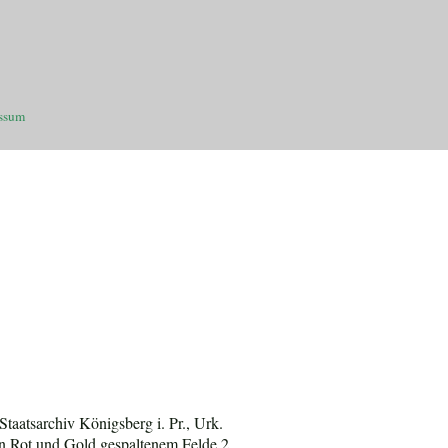
ssum
taatsarchiv Königsberg i. Pr., Urk.
on Rot und Gold gespaltenem Felde 2