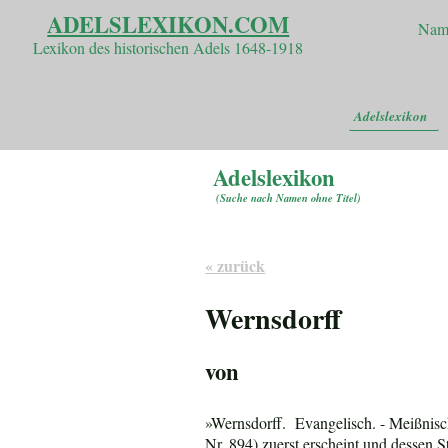
ADELSLEXIKON.COM
Nam
Lexikon des historischen Adels 1648-1918
Adelslexikon
Adelslexikon
(
Suche nach Namen ohne Titel
)
« zurück
Wernsdorff
von
»Wernsdorff. Evangelisch. - Meißnisch
Nr. 894) zuerst erscheint und dessen