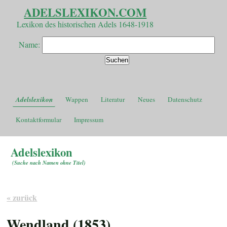
ADELSLEXIKON.COM
Lexikon des historischen Adels 1648-1918
Name:
Adelslexikon
Wappen
Literatur
Neues
Datenschutz
Kontaktformular
Impressum
Adelslexikon
(
Suche nach Namen ohne Titel
)
« zurück
Wendland (1853)