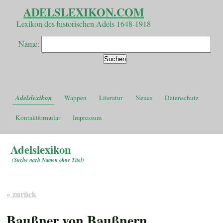
ADELSLEXIKON.COM
Lexikon des historischen Adels 1648-1918
Name:
Adelslexikon
Wappen
Literatur
Neues
Datenschutz
Kontaktformular
Impressum
Adelslexikon
(
Suche nach Namen ohne Titel
)
« zurück
Baußner von Baußnern