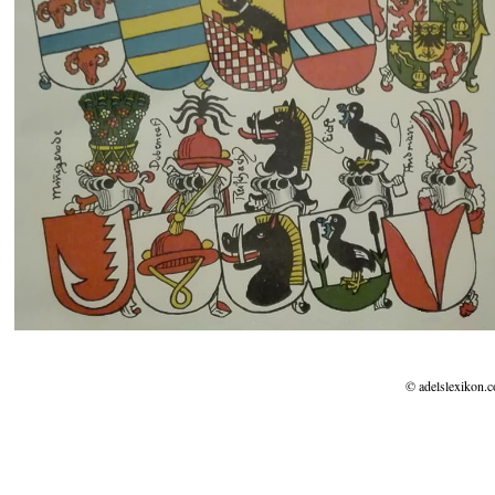
© adelslexikon.