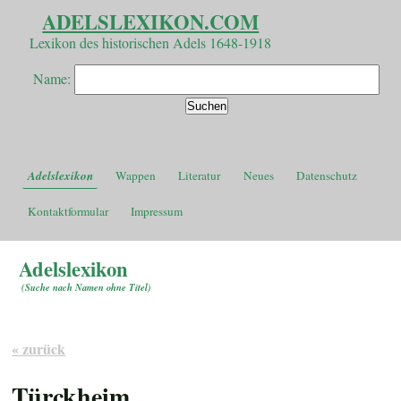
ADELSLEXIKON.COM
Lexikon des historischen Adels 1648-1918
Name:
Adelslexikon
Wappen
Literatur
Neues
Datenschutz
Kontaktformular
Impressum
Adelslexikon
(
Suche nach Namen ohne Titel
)
« zurück
Türckheim