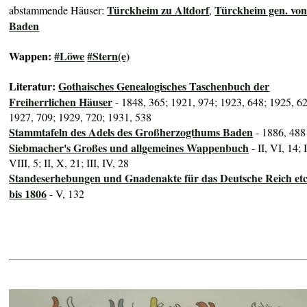
Türckheim zu Altdorf
Türckheim gen. vo
abstammende Häuser:
,
Baden
Wappen:
#Löwe
#Stern(e)
Literatur:
Gothaisches Genealogisches Taschenbuch der
Freiherrlichen Häuser
- 1848, 365; 1921, 974; 1923, 648; 1925, 6
1927, 709; 1929, 720; 1931, 538
Stammtafeln des Adels des Großherzogthums Baden
- 1886, 488
Siebmacher's Großes und allgemeines Wappenbuch
- II, VI, 14; I
VIII, 5; II, X, 21; III, IV, 28
Standeserhebungen und Gnadenakte für das Deutsche Reich etc
bis 1806
- V, 132