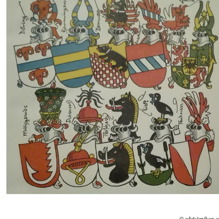
© adelslexikon.