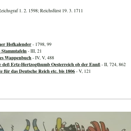
Reichsgraf 1. 2. 1598; Reichsfürst 19. 3. 1711
her Hofkalender
- 1798, 99
e Stammtafeln
- III, 21
ines Wappenbuch
- IV, V, 488
e deß Ertz-Hertzogthumb Oesterreich ob der Ennß
- II, 724, 862
für das Deutsche Reich etc. bis 1806
- V, 121