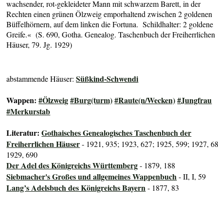
wachsender, rot-gekleideter Mann mit schwarzem Barett, in der
Rechten einen grünen Ölzweig emporhaltend zwischen 2 goldenen
Büffelhörnern, auf dem linken die Fortuna. Schildhalter: 2 goldene
Greife
.« (S. 690, Gotha. Genealog. Taschenbuch der Freiherrlichen
Häuser, 79. Jg. 1929)
Süßkind-Schwendi
abstammende Häuser:
Wappen:
#Ölzweig
#Burg(turm)
#Raute(n/Wecken)
#Jungfrau
#Merkurstab
Literatur:
Gothaisches Genealogisches Taschenbuch der
Freiherrlichen Häuser
- 1921, 935; 1923, 627; 1925, 599; 1927, 6
1929, 690
Der Adel des Königreichs Württemberg
- 1879, 188
Siebmacher's Großes und allgemeines Wappenbuch
- II, I, 59
Lang’s Adelsbuch des Königreichs Bayern
- 1877, 83