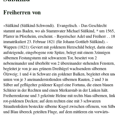
Freiherren von
»
Süßkind (Süßkind-Schwendi)
.
Evangelisch. - Das Geschlecht
stammt aus Baden, wo als Stammvater Michael Süßkind, * um 1565,
Pfarrer in Pforzheim, erscheint. - Bayerischer Adel und Freiherr . . 18
immatrikuliert 23. Februar 1821 (für Johann Gottlieb Süßkind)
. -
Wappen (
1
821):
Geviert mit goldenem Herzschild belegt, darin eine
aufsteigende, eingebogene rote Spitze, belegt mit einem 3zinnigen
silbernen Festungsturm mit schwarzem Tor, beseitet von 2
nebeneinander und überhöht von 2 übereinander stehenden Fenstern,
begleitet je von je aus grünem Dreihügel wachsendem silbernen
Ölzweig; 1 und 4 in Schwarz ein goldener Balken, begleitet oben un
unten von je 3 aneinanderstoßenden silbernen Rauten, 2 und 3 in
Silber auf geflügelter goldener Kugel eine Fortuna, die einen blauen
Schleier in der Rechten und einen Merkurstab in der Linken hält.
Freiherrenkrone und 3 gekrönte Helme mit rechts blau-silbernen, lin
rot-goldenen Decken; auf dem rechten eine mit 3 schwarzen
Straußenfedern besteckte silberne Kugel zwischen offenem, von Silb
und Blau übereck geteilten Fluge, auf dem mittleren ein vorwärts-