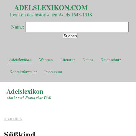
ADELSLEXIKON.COM
Lexikon des historischen Adels 1648-1918
Name:
Adelslexikon
Wappen
Literatur
Neues
Datenschutz
Kontaktformular
Impressum
Adelslexikon
(
Suche nach Namen ohne Titel
)
« zurück
Süßkind