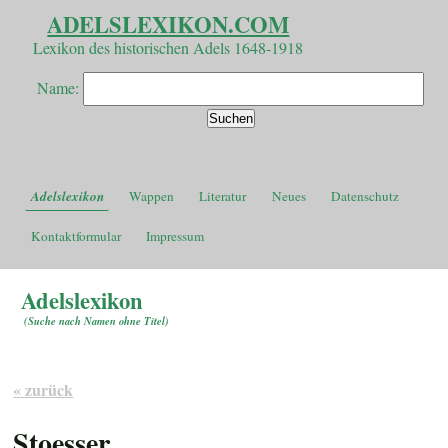
ADELSLEXIKON.COM
Lexikon des historischen Adels 1648-1918
Name:
Adelslexikon
Wappen
Literatur
Neues
Datenschutz
Kontaktformular
Impressum
Adelslexikon
(
Suche nach Namen ohne Titel
)
« zurück
Stoesser