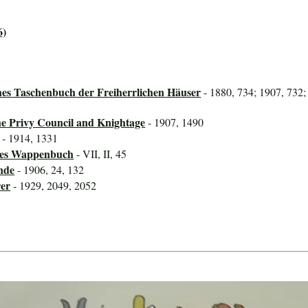
6)
hes Taschenbuch der Freiherrlichen Häuser
- 1880, 734; 1907, 732;
he Privy Council and Knightage
- 1907, 1490
- 1914, 1331
ines Wappenbuch
- VII, II, 45
nde
- 1906, 24, 132
rer
- 1929, 2049, 2052