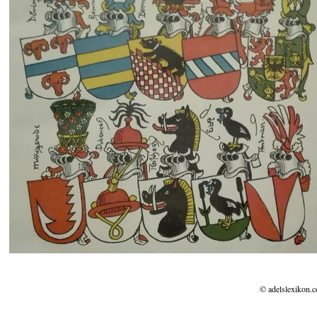
© adelslexikon.