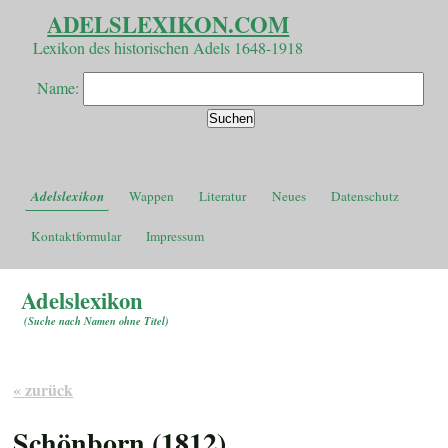
ADELSLEXIKON.COM
Lexikon des historischen Adels 1648-1918
Name:
Adelslexikon
Wappen
Literatur
Neues
Datenschutz
Kontaktformular
Impressum
Adelslexikon
(
Suche nach Namen ohne Titel
)
« zurück
Schönborn (1812)