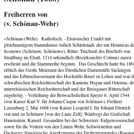
Freiherren von
(v. Schönau-Wehr)
»Schönau-(Wehr).
Katholisch. - Elsässischer Uradel mit
gleichnamigem Stammhause östlich Schlettstadt, der mit Heinricus d
Sconowe (Schönow, Schönowe), Ritter, Truchseß des Bischofs von
Straßburg im Elsaß, 1214 urkundlich (Bezirksarchiv Colmar) zuerst
erscheint und die Stammreihe beginnt. Das Geschlecht hatte bis 180
erblich das Große Meieramt des Fürstlichen Damenstifts Säckingen
und das Erbtruchsessenamt des Hochstifts Basel zu Lehen und war d
schwäbischen Reichsritterschaft der Kantone Hegau und Ortenau, de
unterelsässischen Reichsritterschaft und der Breisgauer Ritterschaft
zugehörig. - Verleihung der Rotwachsfreiheit Speyer 6. April 1544
(von Kaiser Karl V. für Johann Caspar von Schönaw); Freiherr
Laxenburg 2. Mai 1668 (von Kaiser Leopold I. für Johann Dietrich
von und zu Schönaw [von der Linie Zell], Waldvogt der Grafschaft
Hauenstein, Kaiserl. Gesandten bei der Schweizer. Eidgenossenschaf
sowie für die Vettern von den Linien Wehr, Schwörstetten und
Öschgen); französische Anerkennung des Freiherrenstandes (Baronat