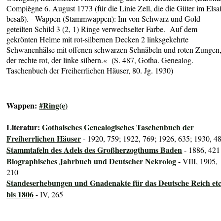
Compiègne 6. August 1773 (für die Linie Zell, die die Güter im Elsa
besaß)
. - Wappen (Stammwappen
):
Im von Schwarz und Gold
geteilten Schild 3 (2, 1) Ringe verwechselter Farbe. Auf dem
gekrönten Helme mit rot-silbernen Decken 2 linksgekehrte
Schwanenhälse mit offenen schwarzen Schnäbeln und roten Zungen
der rechte rot, der linke silbern
.« (S. 487, Gotha. Genealog.
Taschenbuch der Freiherrlichen Häuser, 80. Jg. 1930)
Wappen:
#Ring(e)
Literatur:
Gothaisches Genealogisches Taschenbuch der
Freiherrlichen Häuser
- 1920, 759; 1922, 769; 1926, 635; 1930, 4
Stammtafeln des Adels des Großherzogthums Baden
- 1886, 421
Biographisches Jahrbuch und Deutscher Nekrolog
- VIII, 1905,
210
Standeserhebungen und Gnadenakte für das Deutsche Reich etc
bis 1806
- IV, 265