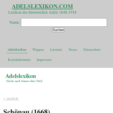
ADELSLEXIKON.COM
Lexikon des historischen Adels 1648-1918
Name:
Adelslexikon
Wappen
Literatur
Neues
Datenschutz
Kontaktformular
Impressum
Adelslexikon
(
Suche nach Namen ohne Titel
)
« zurück
Schönau (1668)