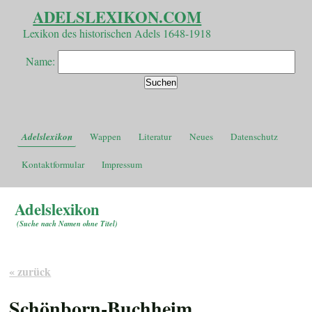
ADELSLEXIKON.COM
Lexikon des historischen Adels 1648-1918
Name:
Adelslexikon
Wappen
Literatur
Neues
Datenschutz
Kontaktformular
Impressum
Adelslexikon
(
Suche nach Namen ohne Titel
)
« zurück
Schönborn-Buchheim