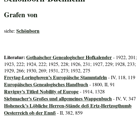
Grafen von
Schönborn
siehe:
Literatur:
Gothaischer Genealogischer Hofkalender
- 1922, 201;
1923, 222; 1924, 222; 1925, 228; 1926, 231; 1927, 229; 1928, 233;
1929, 266; 1930, 269; 1931, 273; 1932, 275
Freytag-Loringhoven’s Europäische Stammtafeln
- IV, 118, 119
Europäisches Genealogisches Handbuch
- 1800, II, 91
Ruvigny's Titled Nobility of Europe
- 1914, 1328
Siebmacher's Großes und allgemeines Wappenbuch
- IV, V, 347
Hoheneck’s Löbliche Herren-Stände deß Ertz-Hertzogthumb
Oesterreich ob der Ennß
- II, 382, 859