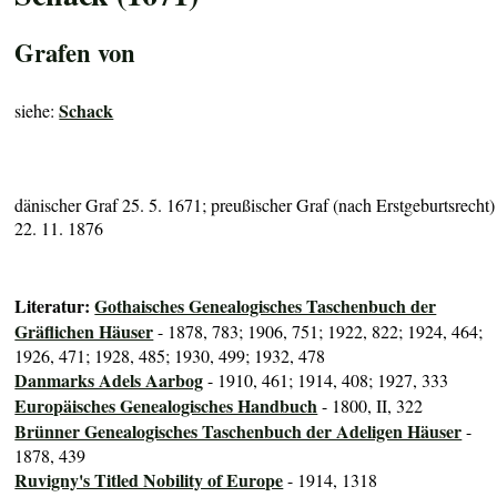
Grafen von
Schack
siehe:
dänischer Graf 25. 5. 1671; preußischer Graf (nach Erstgeburtsrecht)
22. 11. 1876
Literatur:
Gothaisches Genealogisches Taschenbuch der
Gräflichen Häuser
- 1878, 783; 1906, 751; 1922, 822; 1924, 464;
1926, 471; 1928, 485; 1930, 499; 1932, 478
Danmarks Adels Aarbog
- 1910, 461; 1914, 408; 1927, 333
Europäisches Genealogisches Handbuch
- 1800, II, 322
Brünner Genealogisches Taschenbuch der Adeligen Häuser
-
1878, 439
Ruvigny's Titled Nobility of Europe
- 1914, 1318