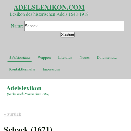
ADELSLEXIKON.COM
Lexikon des historischen Adels 1648-1918
Name:
Adelslexikon
Wappen
Literatur
Neues
Datenschutz
Kontaktformular
Impressum
Adelslexikon
(
Suche nach Namen ohne Titel
)
« zurück
Schack (1671)