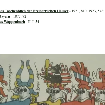
hes Taschenbuch der Freiherrlichen Häuser
- 1921, 810; 1923, 548;
Bayern
- 1877, 72
ines Wappenbuch
- II, I, 54