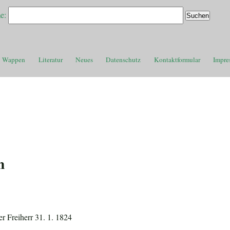
e:
Wappen
Literatur
Neues
Datenschutz
Kontaktformular
Impre
m
er Freiherr 31. 1. 1824