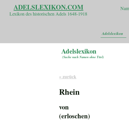
ADELSLEXIKON.COM
Nam
Lexikon des historischen Adels 1648-1918
Adelslexikon
Adelslexikon
(
Suche nach Namen ohne Titel
)
« zurück
Rhein
von
(erloschen)