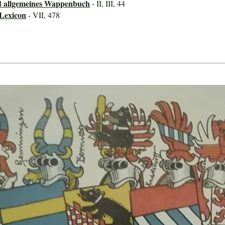
d allgemeines Wappenbuch
- II, III, 44
-Lexicon
- VII, 478