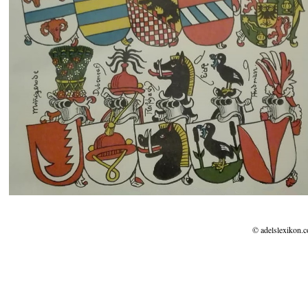
© adelslexikon.