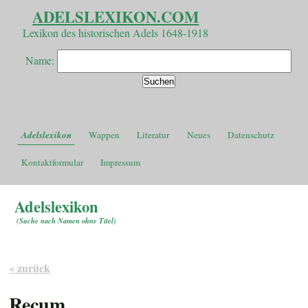
ADELSLEXIKON.COM
Lexikon des historischen Adels 1648-1918
Name:
Adelslexikon
Wappen
Literatur
Neues
Datenschutz
Kontaktformular
Impressum
Adelslexikon
(
Suche nach Namen ohne Titel
)
« zurück
Recum