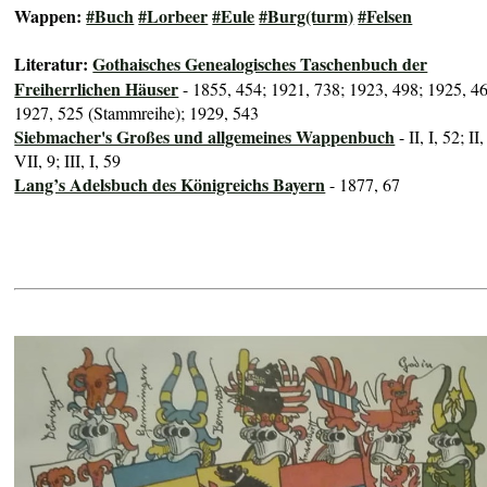
Wappen:
#Buch
#Lorbeer
#Eule
#Burg(turm)
#Felsen
Literatur:
Gothaisches Genealogisches Taschenbuch der
Freiherrlichen Häuser
- 1855, 454; 1921, 738; 1923, 498; 1925, 4
1927, 525 (Stammreihe); 1929, 543
Siebmacher's Großes und allgemeines Wappenbuch
- II, I, 52; II,
VII, 9; III, I, 59
Lang’s Adelsbuch des Königreichs Bayern
- 1877, 67