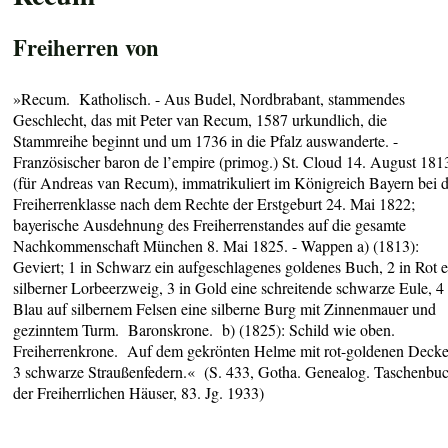
Freiherren von
»Recum. Katholisch. - Aus Budel, Nordbrabant, stammendes
Geschlecht, das mit Peter van Recum, 1587 urkundlich, die
Stammreihe beginnt und um 1736 in die Pfalz auswanderte. -
Französischer baron de l’empire (primog.) St. Cloud 14. August 181
(für Andreas van Recum), immatrikuliert im Königreich Bayern bei 
Freiherrenklasse nach dem Rechte der Erstgeburt 24. Mai 1822;
bayerische Ausdehnung des Freiherrenstandes auf die gesamte
Nachkommenschaft München 8. Mai 1825. - Wappen a) (1813):
Geviert; 1 in Schwarz ein aufgeschlagenes goldenes Buch, 2 in Rot e
silberner Lorbeerzweig, 3 in Gold eine schreitende schwarze Eule, 4 
Blau auf silbernem Felsen eine silberne Burg mit Zinnenmauer und
gezinntem Turm. Baronskrone. b) (1825): Schild wie oben.
Freiherrenkrone. Auf dem gekrönten Helme mit rot-goldenen Deck
3 schwarze Straußenfedern.« (S. 433, Gotha. Genealog. Taschenbu
der Freiherrlichen Häuser, 83. Jg. 1933)