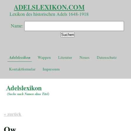
ADELSLEXIKON.COM
Lexikon des historischen Adels 1648-1918
Name:
Adelslexikon
Wappen
Literatur
Neues
Datenschutz
Kontaktformular
Impressum
Adelslexikon
(
Suche nach Namen ohne Titel
)
« zurück
Ow