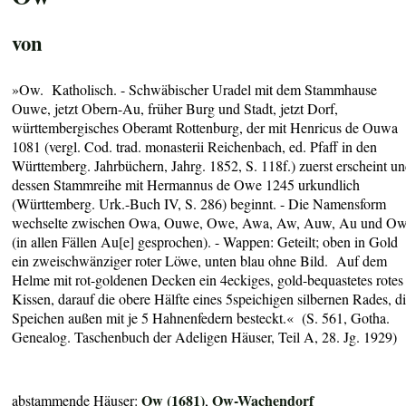
von
»Ow. Katholisch. - Schwäbischer Uradel mit dem Stammhause
Ouwe, jetzt Obern-Au, früher Burg und Stadt, jetzt Dorf,
württembergisches Oberamt Rottenburg, der mit Henricus de Ouwa
1081 (vergl. Cod. trad. monasterii Reichenbach, ed. Pfaff in den
Württemberg. Jahrbüchern, Jahrg. 1852, S. 118f.) zuerst erscheint u
dessen Stammreihe mit Hermannus de Owe 1245 urkundlich
(Württemberg. Urk.-Buch IV, S. 286) beginnt. - Die Namensform
wechselte zwischen Owa, Ouwe, Owe, Awa, Aw, Auw, Au und O
(in allen Fällen Au[e] gesprochen). - Wappen: Geteilt; oben in Gold
ein zweischwänziger roter Löwe, unten blau ohne Bild. Auf dem
Helme mit rot-goldenen Decken ein 4eckiges, gold-bequastetes rotes
Kissen, darauf die obere Hälfte eines 5speichigen silbernen Rades, d
Speichen außen mit je 5 Hahnenfedern besteckt.« (S. 561, Gotha.
Genealog. Taschenbuch der Adeligen Häuser, Teil A, 28. Jg. 1929)
Ow (1681)
Ow-Wachendorf
abstammende Häuser:
,