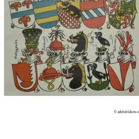
© adelslexikon.