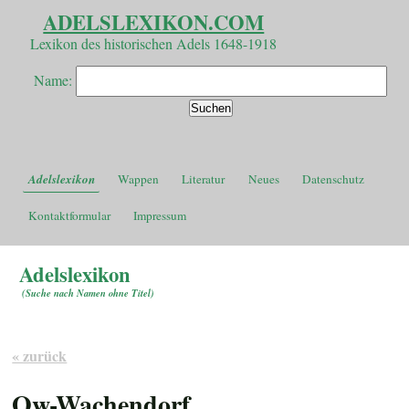
ADELSLEXIKON.COM
Lexikon des historischen Adels 1648-1918
Name:
Adelslexikon
Wappen
Literatur
Neues
Datenschutz
Kontaktformular
Impressum
Adelslexikon
(
Suche nach Namen ohne Titel
)
« zurück
Ow-Wachendorf