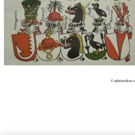
© adelslexikon.