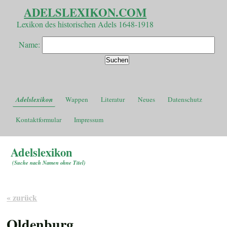
ADELSLEXIKON.COM
Lexikon des historischen Adels 1648-1918
Name:
Adelslexikon
Wappen
Literatur
Neues
Datenschutz
Kontaktformular
Impressum
Adelslexikon
(
Suche nach Namen ohne Titel
)
« zurück
Oldenburg