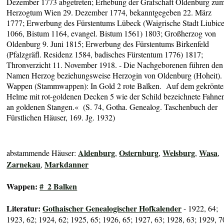
Dezember 1773 abgetreten; Erhebung der Grafschaft Oldenburg zu
Herzogtum Wien 29. Dezember 1774, bekanntgegeben 22. März
1777; Erwerbung des Fürstentums Lübeck (Waigrische Stadt Liubic
1066, Bistum 1164, evangel. Bistum 1561) 1803; Großherzog von
Oldenburg 9. Juni 1815; Erwerbung des Fürstentums Birkenfeld
(Pfalzgräfl. Residenz 1584, badisches Fürstentum 1776) 1817;
Thronverzicht 11. November 1918. - Die Nachgeborenen führen den
Namen Herzog beziehungsweise Herzogin von Oldenburg (Hoheit). 
Wappen (Stammwappen): In Gold 2 rote Balken. Auf dem gekrönt
Helme mit rot-goldenen Decken 5 wie der Schild bezeichnete Fahne
an goldenen Stangen.« (S. 74, Gotha. Genealog. Taschenbuch der
Fürstlichen Häuser, 169. Jg. 1932)
Aldenburg
Osternburg
Welsburg
Wasa
abstammende Häuser:
,
,
,
,
Zarnekau
Markdanner
,
Wappen:
#_2 Balken
Literatur:
Gothaischer Genealogischer Hofkalender
- 1922, 64;
1923, 62; 1924, 62; 1925, 65; 1926, 65; 1927, 63; 1928, 63; 1929, 7