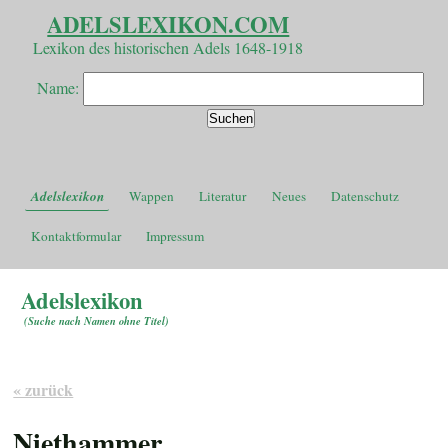
ADELSLEXIKON.COM
Lexikon des historischen Adels 1648-1918
Name:
Adelslexikon
Wappen
Literatur
Neues
Datenschutz
Kontaktformular
Impressum
Adelslexikon
(
Suche nach Namen ohne Titel
)
« zurück
Niethammer