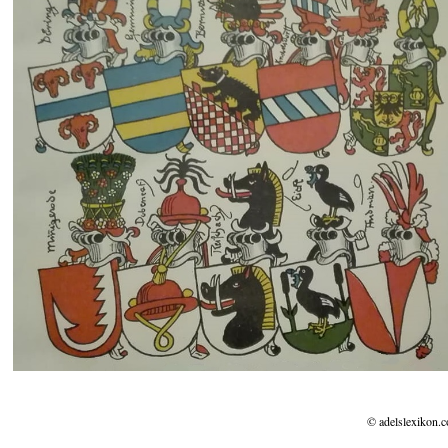
© adelslexikon.