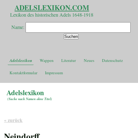
ADELSLEXIKON.COM
Lexikon des historischen Adels 1648-1918
Name:
Adelslexikon
Wappen
Literatur
Neues
Datenschutz
Kontaktformular
Impressum
Adelslexikon
(
Suche nach Namen ohne Titel
)
« zurück
Neindorff