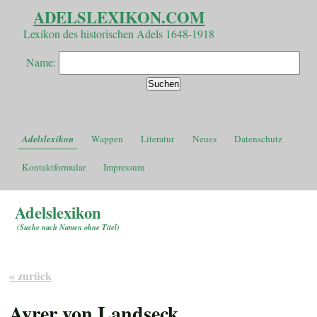
ADELSLEXIKON.COM
Lexikon des historischen Adels 1648-1918
Name:
Adelslexikon
Wappen
Literatur
Neues
Datenschutz
Kontaktformular
Impressum
Adelslexikon
(
Suche nach Namen ohne Titel
)
« zurück
Ayrer von Landseck