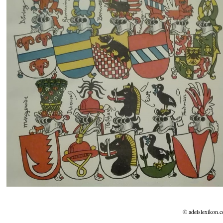
© adelslexikon.