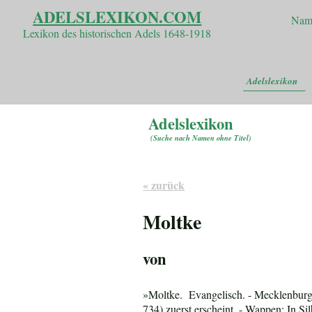
ADELSLEXIKON.COM
Nam
Lexikon des historischen Adels 1648-1918
Adelslexikon
Adelslexikon
(
Suche nach Namen ohne Titel
)
« zurück
Moltke
von
»Moltke. Evangelisch. - Mecklenburgi
734) zuerst erscheint. - Wappen: In S