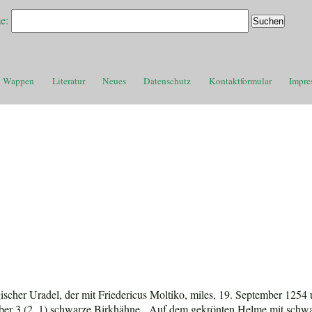
e:
Wappen
Literatur
Neues
Datenschutz
Kontaktformular
Impre
scher Uradel, der mit Friedericus Moltiko, miles, 19. September 1254 
ilber 3 (2, 1) schwarze Birkhähne. Auf dem gekrönten Helme mit schwa