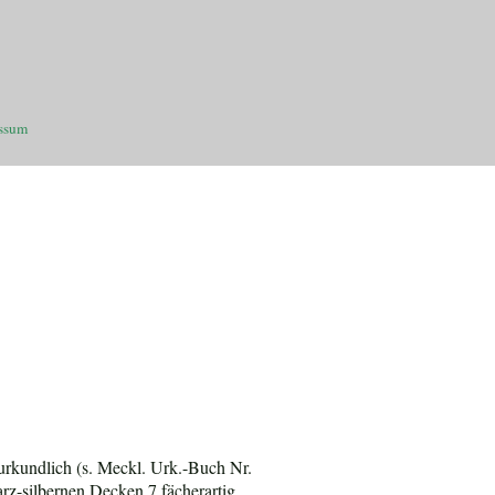
ssum
urkundlich (s. Meckl. Urk.-Buch Nr.
rz-silbernen Decken 7 fächerartig