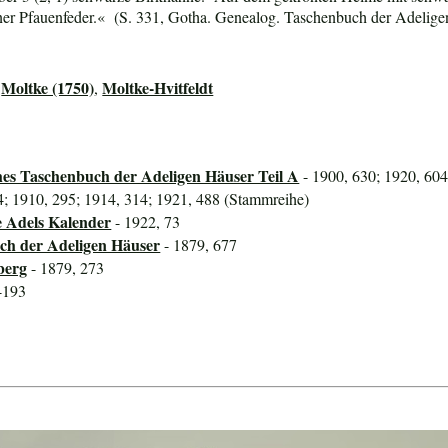
iner Pfauenfeder.« (S. 331, Gotha. Genealog. Taschenbuch der Adeligen
Moltke (1750)
Moltke-Hvitfeldt
,
,
hes Taschenbuch der Adeligen Häuser Teil A
- 1900, 630; 1920, 604
4; 1910, 295; 1914, 314; 1921, 488 (Stammreihe)
e Adels Kalender
- 1922, 73
ch der Adeligen Häuser
- 1879, 677
berg
- 1879, 273
-193