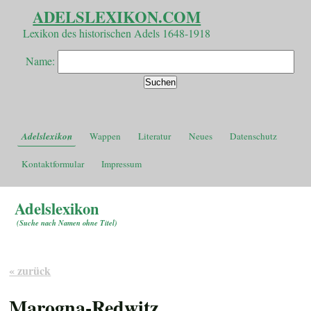
ADELSLEXIKON.COM
Lexikon des historischen Adels 1648-1918
Name:
Adelslexikon
Wappen
Literatur
Neues
Datenschutz
Kontaktformular
Impressum
Adelslexikon
(
Suche nach Namen ohne Titel
)
« zurück
Marogna-Redwitz