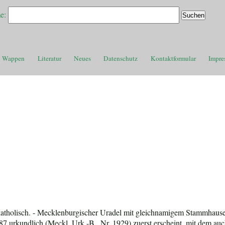
e:
Wappen
Literatur
Neues
Datenschutz
Kontaktformular
Impre
atholisch. - Mecklenburgischer Uradel mit gleichnamigem Stammhause
 urkundlich (Meckl. Urk.-B., Nr. 1929) zuerst erscheint, mit dem au