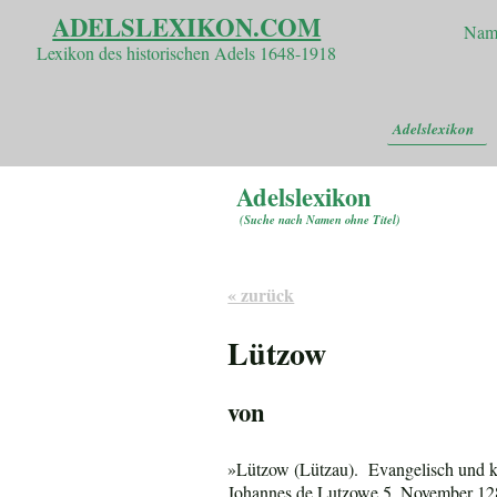
ADELSLEXIKON.COM
Nam
Lexikon des historischen Adels 1648-1918
Adelslexikon
Adelslexikon
(
Suche nach Namen ohne Titel
)
« zurück
Lützow
von
»
Lützow (Lützau). Evangelisch und k
Johannes de Lutzowe 5. November 1287