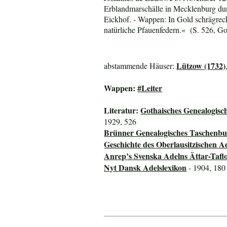
Erblandmarschälle in Mecklenburg dur
Eickhof. - Wappen: In Gold schrägrec
natürliche Pfauenfedern.« (S. 526, G
Lützow (1732)
abstammende Häuser:
Wappen:
#Leiter
Literatur:
Gothaisches Genealogisc
1929, 526
Brünner Genealogisches Taschenbu
Geschichte des Oberlausitzischen A
Anrep’s Svenska Adelns Ättar-Tafl
Nyt Dansk Adelslexikon
- 1904, 180