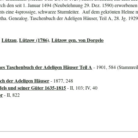
ch den seit 1. Januar 1494 (Neubelehnung 29. Dez. 1590) erworbenen
hts eine 4sprossige, schwarze Sturmleiter. Auf dem gekrönten Helme
otha. Genealog. Taschenbuch der Adeligen Häuser, Teil A, 28. Jg. 1929
Lützau
Lützow (1786)
Lützow gen. von Dorgelo
,
,
,
hes Taschenbuch der Adeligen Häuser Teil A
- 1901, 584 (Stammreih
ch der Adeligen Häuser
- 1877, 248
dels und seiner Güter 1635-1815
- II, 103; IV, 40
or
- II, 822