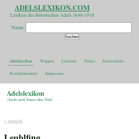
ADELSLEXIKON.COM
Lexikon des historischen Adels 1648-1918
Name:
Adelslexikon
Wappen
Literatur
Neues
Datenschutz
Kontaktformular
Impressum
Adelslexikon
(
Suche nach Namen ohne Titel
)
« zurück
Leublfing