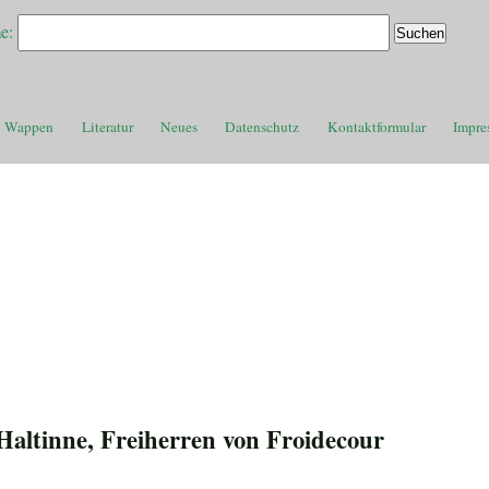
e:
Wappen
Literatur
Neues
Datenschutz
Kontaktformular
Impre
Haltinne, Freiherren von Froidecour