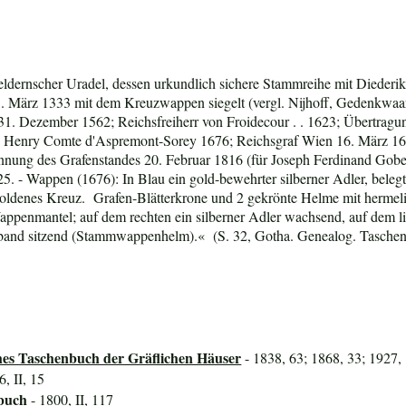
dernscher Uradel, dessen urkundlich sichere Stammreihe mit Diederik
1. März 1333 mit dem Kreuzwappen siegelt (vergl. Nijhoff, Gedenkwaard
31. Dezember 1562; Reichsfreiherr von Froidecour . . 1623; Übertragu
h Henry Comte d'Aspremont-Sorey 1676; Reichsgraf Wien 16. März 16
ennung des Grafenstandes 20. Februar 1816 (für Joseph Ferdinand Gob
25. - Wappen (1676): In Blau ein gold-bewehrter silberner Adler, beleg
ldenes Kreuz. Grafen-Blätterkrone und 2 gekrönte Helme mit hermeli
ppenmantel; auf dem rechten ein silberner Adler wachsend, auf dem 
band sitzend (Stammwappenhelm).« (S. 32, Gotha. Genealog. Taschenb
hes Taschenbuch der Gräflichen Häuser
- 1838, 63; 1868, 33; 1927, 
6, II, 15
buch
- 1800, II, 117