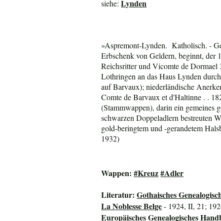
Lynden
siehe:
»Aspremont-Lynden. Katholisch. - Gel
Erbschenk von Geldern, beginnt, der 
Reichsritter und Vicomte de Dormael 
Lothringen an das Haus Lynden durc
auf Barvaux); niederländische Anerk
Comte de Barvaux et d'Haltinne . . 18
(Stammwappen), darin ein gemeines go
schwarzen Doppeladlern bestreuten Wa
gold-beringtem und -gerandetem Hals
1932)
Wappen:
#Kreuz
#Adler
Literatur:
Gothaisches Genealogisc
La Noblesse Belge
- 1924, II, 21; 192
Europäisches Genealogisches Hand