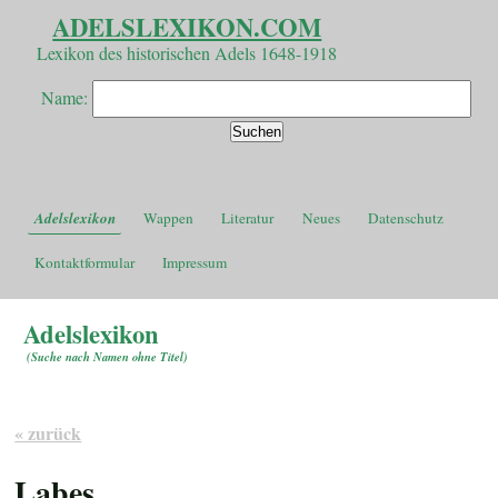
ADELSLEXIKON.COM
Lexikon des historischen Adels 1648-1918
Name:
Adelslexikon
Wappen
Literatur
Neues
Datenschutz
Kontaktformular
Impressum
Adelslexikon
(
Suche nach Namen ohne Titel
)
« zurück
Labes