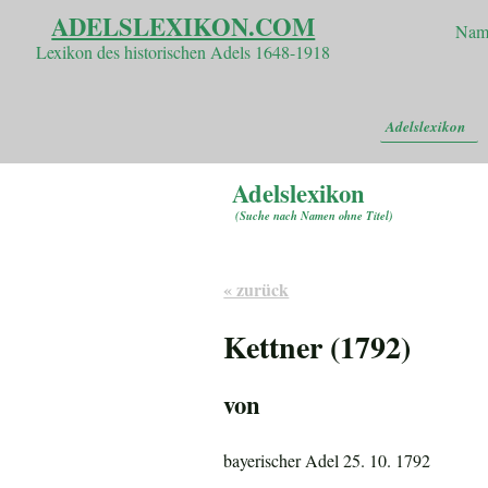
ADELSLEXIKON.COM
Nam
Lexikon des historischen Adels 1648-1918
Adelslexikon
Adelslexikon
(
Suche nach Namen ohne Titel
)
« zurück
Kettner (1792)
von
bayerischer Adel 25. 10. 1792