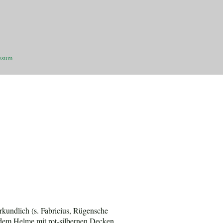
ssum
rkundlich (s. Fabricius, Rügensche
 dem Helme mit rot-silbernen Decken