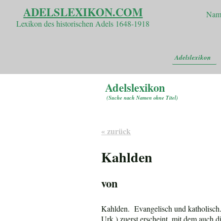
ADELSLEXIKON.COM
Nam
Lexikon des historischen Adels 1648-1918
Adelslexikon
Adelslexikon
(
Suche nach Namen ohne Titel
)
« zurück
Kahlden
von
Kahlden. Evangelisch und katholisch. 
Urk.) zuerst erscheint, mit dem auch