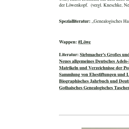
der Löwenkopf. (vergl. Kneschke, Ne
Spezialliteratur:
„Genealogisches Han
Wappen:
#Löwe
Literatur:
Siebmacher's Großes un
Neues allgemeines Deutsches Adels
Matrikeln und Verzeichnisse der P
Sammlung von Ehestiftungen und L
Biographisches Jahrbuch und Deut
Gothaisches Genealogisches Tasche