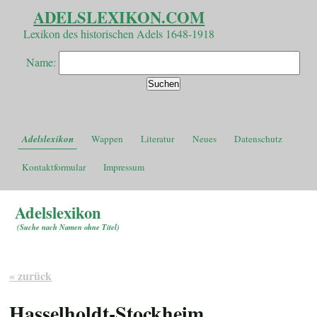
ADELSLEXIKON.COM
Lexikon des historischen Adels 1648-1918
Name:
Adelslexikon
Wappen
Literatur
Neues
Datenschutz
Kontaktformular
Impressum
Adelslexikon
(
Suche nach Namen ohne Titel
)
« zurück
Hasselholdt-Stockheim