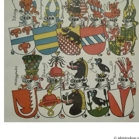
© adelslexikon.