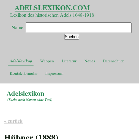
ADELSLEXIKON.COM
Lexikon des historischen Adels 1648-1918
Name:
Adelslexikon
Wappen
Literatur
Neues
Datenschutz
Kontaktformular
Impressum
Adelslexikon
(
Suche nach Namen ohne Titel
)
« zurück
Hübner (1888)