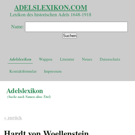
ADELSLEXIKON.COM
Lexikon des historischen Adels 1648-1918
Name:
Adelslexikon
Wappen
Literatur
Neues
Datenschutz
Kontaktformular
Impressum
Adelslexikon
(
Suche nach Namen ohne Titel
)
« zurück
Hardt von Woellenstein