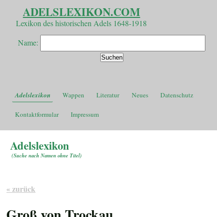
ADELSLEXIKON.COM
Lexikon des historischen Adels 1648-1918
Name:
Adelslexikon
Wappen
Literatur
Neues
Datenschutz
Kontaktformular
Impressum
Adelslexikon
(
Suche nach Namen ohne Titel
)
« zurück
Groß von Trockau