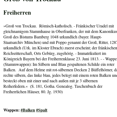
Freiherren
»
Groß von Trockau
.
Römisch-katholisch. - Fränkischer Uradel mit
gleichnamigem Stammhause in Oberfranken, der mit dem Kanoniku
Groß des Bistums Bamberg 1048 urkundlich (bayer. Haupt-
Staatsarchiv München) und mit Poppo genannt der Groß, Ritter, 128
urkundlich (Urk. im Kloster Ebrach) zuerst erscheint; der fränkische
Reichsritterschaft, Orts Gebürg, zugehörig. - Immatrikuliert im
Königreich Bayern bei der Freiherrenklasse 23. Juni 1813
. - - Wapp
(Stammwappen):
Im Silbern und Blau gespaltenen Schilde ein roter
Balken. Auf dem Helme mit rot-silbernen Decken 2 Büffelhörner, d
rechte silbern, das linke blau, jedes belegt mit einem roten Balken un
besteckt oben mit einer und nach außen mit je 3 silbernen
Reiherfedern
.« (S. 181, Gotha. Genealog. Taschenbuch der
Freiherrlichen Häuser, 80. Jg. 1930)
Wappen:
#Balken
#Spalt