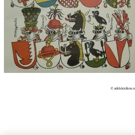
© adelslexikon.