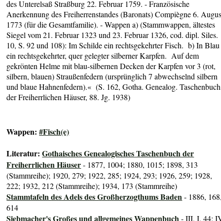
des Unterelsaß Straßburg 22. Februar 1759. - Französische
Anerkennung des Freiherrenstandes (Baronats) Compiègne 6. Augus
1773 (für die Gesamtfamilie). - Wappen a) (Stammwappen, ältestes
Siegel vom 21. Februar 1323 und 23. Februar 1326, cod. dipl. Siles.
10, S. 92 und 108): Im Schilde ein rechtsgekehrter Fisch. b) In Blau
ein rechtsgekehrter, quer gelegter silberner Karpfen. Auf dem
gekrönten Helme mit blau-silbernen Decken der Karpfen vor 3 (rot,
silbern, blauen) Straußenfedern (ursprünglich 7 abwechselnd silbern
und blaue Hahnenfedern).« (S. 162, Gotha. Genealog. Taschenbuch
der Freiherrlichen Häuser, 88. Jg. 1938)
Wappen:
#Fisch(e)
Literatur:
Gothaisches Genealogisches Taschenbuch der
Freiherrlichen Häuser
- 1877, 1004; 1880, 1015; 1898, 313
(Stammreihe); 1920, 279; 1922, 285; 1924, 293; 1926, 259; 1928,
222; 1932, 212 (Stammreihe); 1934, 173 (Stammreihe)
Stammtafeln des Adels des Großherzogthums Baden
- 1886, 168
614
Siebmacher's Großes und allgemeines Wappenbuch
- III, I, 44; I