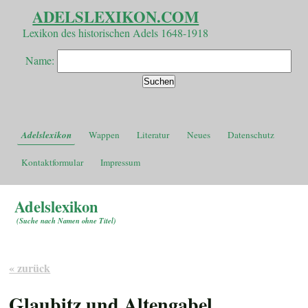
ADELSLEXIKON.COM
Lexikon des historischen Adels 1648-1918
Name:
Adelslexikon
Wappen
Literatur
Neues
Datenschutz
Kontaktformular
Impressum
Adelslexikon
(
Suche nach Namen ohne Titel
)
« zurück
Glaubitz und Altengabel