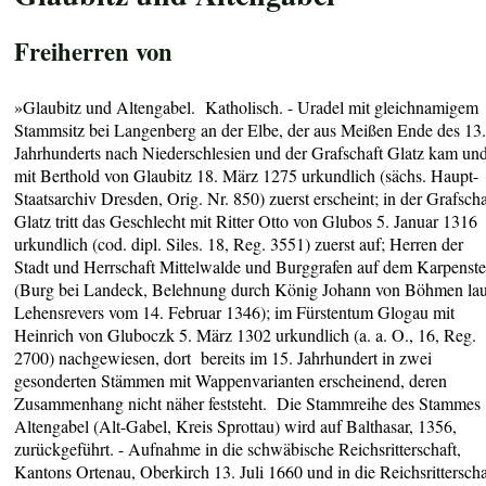
Freiherren von
»Glaubitz und Altengabel. Katholisch. - Uradel mit gleichnamigem
Stammsitz bei Langenberg an der Elbe, der aus Meißen Ende des 13
Jahrhunderts nach Niederschlesien und der Grafschaft Glatz kam un
mit Berthold von Glaubitz 18. März 1275 urkundlich (sächs. Haupt-
Staatsarchiv Dresden, Orig. Nr. 850) zuerst erscheint; in der Grafscha
Glatz tritt das Geschlecht mit Ritter Otto von Glubos 5. Januar 1316
urkundlich (cod. dipl. Siles. 18, Reg. 3551) zuerst auf; Herren der
Stadt und Herrschaft Mittelwalde und Burggrafen auf dem Karpenste
(Burg bei Landeck, Belehnung durch König Johann von Böhmen lau
Lehensrevers vom 14. Februar 1346); im Fürstentum Glogau mit
Heinrich von Gluboczk 5. März 1302 urkundlich (a. a. O., 16, Reg.
2700) nachgewiesen, dort bereits im 15. Jahrhundert in zwei
gesonderten Stämmen mit Wappenvarianten erscheinend, deren
Zusammenhang nicht näher feststeht. Die Stammreihe des Stammes
Altengabel (Alt-Gabel, Kreis Sprottau) wird auf Balthasar, 1356,
zurückgeführt. - Aufnahme in die schwäbische Reichsritterschaft,
Kantons Ortenau, Oberkirch 13. Juli 1660 und in die Reichsritterscha