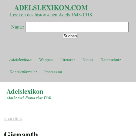
ADELSLEXIKON.COM
Lexikon des historischen Adels 1648-1918
Name:
Adelslexikon
Wappen
Literatur
Neues
Datenschutz
Kontaktformular
Impressum
Adelslexikon
(
Suche nach Namen ohne Titel
)
« zurück
Gienanth