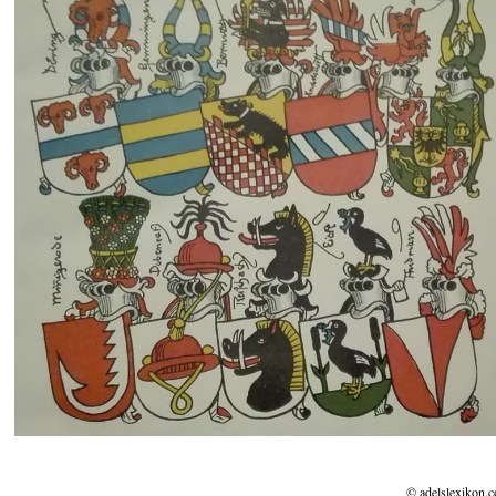
© adelslexikon.