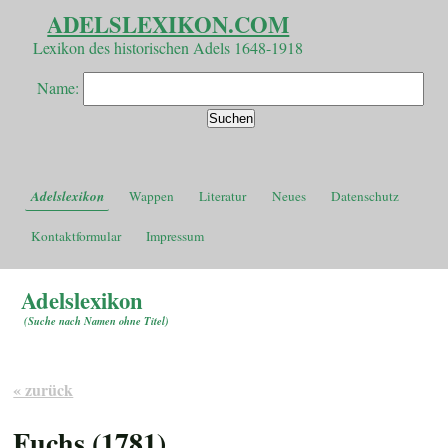
ADELSLEXIKON.COM
Lexikon des historischen Adels 1648-1918
Name:
Adelslexikon
Wappen
Literatur
Neues
Datenschutz
Kontaktformular
Impressum
Adelslexikon
(
Suche nach Namen ohne Titel
)
« zurück
Fuchs (1781)