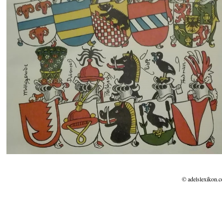
© adelslexikon.