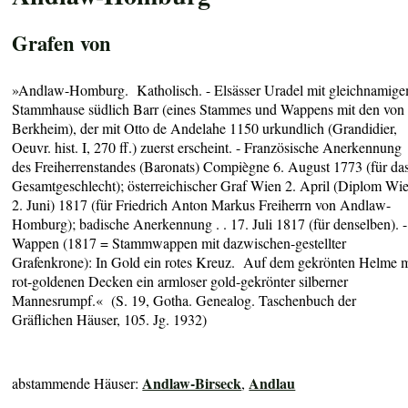
Grafen von
»Andlaw-Homburg. Katholisch. - Elsässer Uradel mit gleichnamig
Stammhause südlich Barr (eines Stammes und Wappens mit den von
Berkheim), der mit Otto de Andelahe 1150 urkundlich (Grandidier,
Oeuvr. hist. I, 270 ff.) zuerst erscheint. - Französische Anerkennung
des Freiherrenstandes (Baronats) Compiègne 6. August 1773 (für da
Gesamtgeschlecht); österreichischer Graf Wien 2. April (Diplom Wi
2. Juni) 1817 (für Friedrich Anton Markus Freiherrn von Andlaw-
Homburg); badische Anerkennung . . 17. Juli 1817 (für denselben). -
Wappen (1817 = Stammwappen mit dazwischen-gestellter
Grafenkrone): In Gold ein rotes Kreuz. Auf dem gekrönten Helme m
rot-goldenen Decken ein armloser gold-gekrönter silberner
Mannesrumpf.« (S. 19, Gotha. Genealog. Taschenbuch der
Gräflichen Häuser, 105. Jg. 1932)
Andlaw-Birseck
Andlau
abstammende Häuser:
,