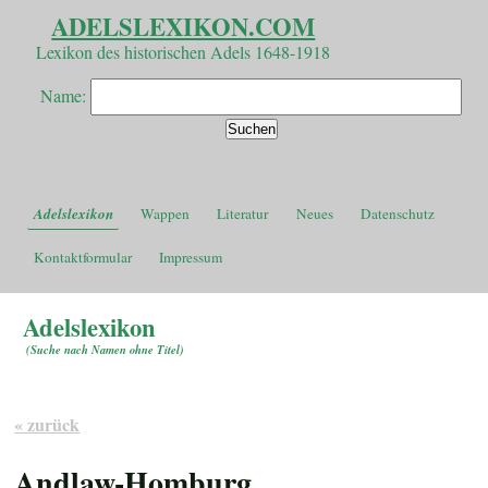
ADELSLEXIKON.COM
Lexikon des historischen Adels 1648-1918
Name:
Adelslexikon
Wappen
Literatur
Neues
Datenschutz
Kontaktformular
Impressum
Adelslexikon
(
Suche nach Namen ohne Titel
)
« zurück
Andlaw-Homburg