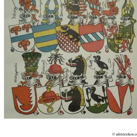
© adelslexikon.