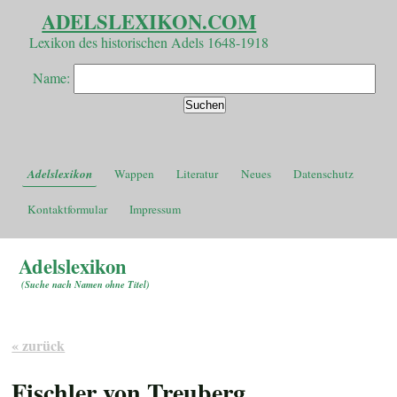
ADELSLEXIKON.COM
Lexikon des historischen Adels 1648-1918
Name:
Adelslexikon
Wappen
Literatur
Neues
Datenschutz
Kontaktformular
Impressum
Adelslexikon
(
Suche nach Namen ohne Titel
)
« zurück
Fischler von Treuberg