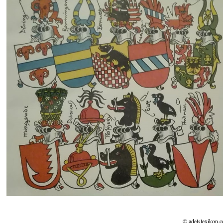
© adelslexikon.