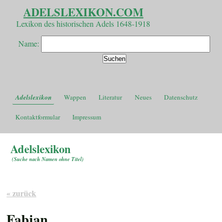
ADELSLEXIKON.COM
Lexikon des historischen Adels 1648-1918
Name:
Adelslexikon
Wappen
Literatur
Neues
Datenschutz
Kontaktformular
Impressum
Adelslexikon
(
Suche nach Namen ohne Titel
)
« zurück
Fabian