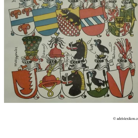
© adelslexikon.