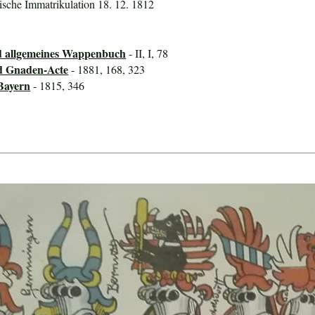
rische Immatrikulation 18. 12. 1812
d allgemeines Wappenbuch
- II, I, 78
d Gnaden-Acte
- 1881, 168, 323
Bayern
- 1815, 346