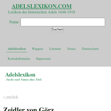
ADELSLEXIKON.COM
Lexikon des historischen Adels 1648-1918
Name:
Adelslexikon
Wappen
Literatur
Neues
Datenschutz
Kontaktformular
Impressum
Adelslexikon
(
Suche nach Namen ohne Titel
)
« zurück
Zeidler von Görz