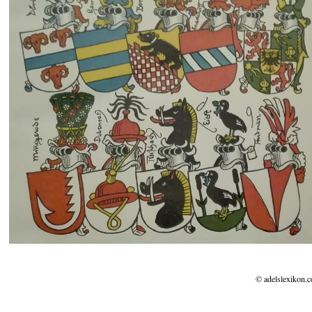
© adelslexikon.