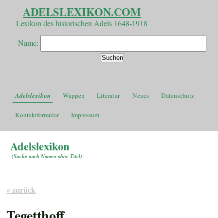
ADELSLEXIKON.COM
Lexikon des historischen Adels 1648-1918
Name:
Adelslexikon
Wappen
Literatur
Neues
Datenschutz
Kontaktformular
Impressum
Adelslexikon
(
Suche nach Namen ohne Titel
)
« zurück
Tegetthoff