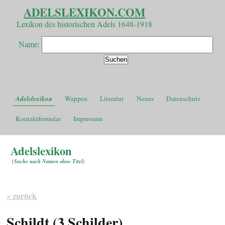
ADELSLEXIKON.COM
Lexikon des historischen Adels 1648-1918
Name:
Adelslexikon
Wappen
Literatur
Neues
Datenschutz
Kontaktformular
Impressum
Adelslexikon
(
Suche nach Namen ohne Titel
)
« zurück
Schildt (3 Schilder)