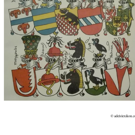
© adelslexikon.