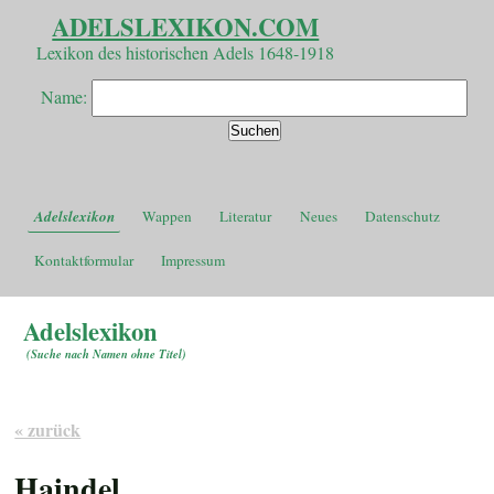
ADELSLEXIKON.COM
Lexikon des historischen Adels 1648-1918
Name:
Adelslexikon
Wappen
Literatur
Neues
Datenschutz
Kontaktformular
Impressum
Adelslexikon
(
Suche nach Namen ohne Titel
)
« zurück
Haindel