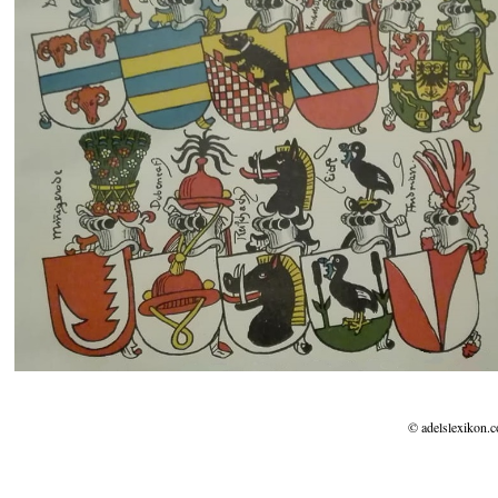
© adelslexikon.